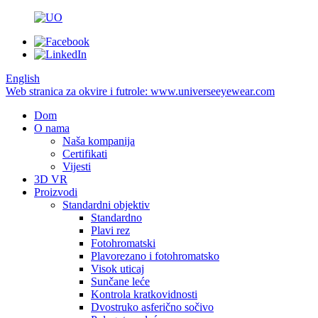
English
Web stranica za okvire i futrole: www.universeeyewear.com
Dom
O nama
Naša kompanija
Certifikati
Vijesti
3D VR
Proizvodi
Standardni objektiv
Standardno
Plavi rez
Fotohromatski
Plavorezano i fotohromatsko
Visok uticaj
Sunčane leće
Kontrola kratkovidnosti
Dvostruko asferično sočivo