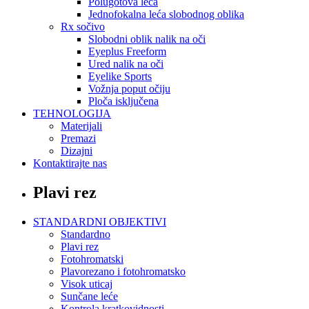
Polugotova leća
Jednofokalna leća slobodnog oblika
Rx sočivo
Slobodni oblik nalik na oči
Eyeplus Freeform
Ured nalik na oči
Eyelike Sports
Vožnja poput očiju
Ploča isključena
TEHNOLOGIJA
Materijali
Premazi
Dizajni
Kontaktirajte nas
Plavi rez
STANDARDNI OBJEKTIVI
Standardno
Plavi rez
Fotohromatski
Plavorezano i fotohromatsko
Visok uticaj
Sunčane leće
Kontrola kratkovidnosti