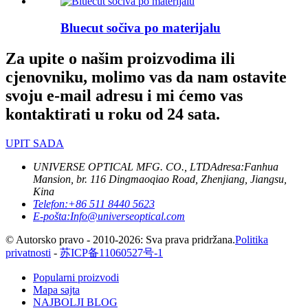
Bluecut sočiva po materijalu
Za upite o našim proizvodima ili
cjenovniku, molimo vas da nam ostavite
svoju e-mail adresu i mi ćemo vas
kontaktirati u roku od 24 sata.
UPIT SADA
UNIVERSE OPTICAL MFG. CO., LTD
Adresa:
Fanhua
Mansion, br. 116 Dingmaoqiao Road, Zhenjiang, Jiangsu,
Kina
Telefon:
+86 511 8440 5623
E-pošta:
Info@universeoptical.com
© Autorsko pravo - 2010-2026: Sva prava pridržana.
Politika
privatnosti
-
苏ICP备11060527号-1
Popularni proizvodi
Mapa sajta
NAJBOLJI BLOG