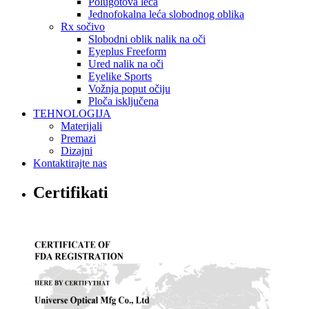
Polugotova leća
Jednofokalna leća slobodnog oblika
Rx sočivo
Slobodni oblik nalik na oči
Eyeplus Freeform
Ured nalik na oči
Eyelike Sports
Vožnja poput očiju
Ploča isključena
TEHNOLOGIJA
Materijali
Premazi
Dizajni
Kontaktirajte nas
Certifikati