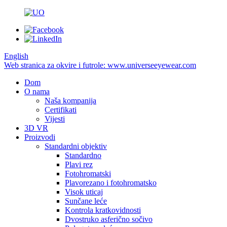
English
Web stranica za okvire i futrole: www.universeeyewear.com
Dom
O nama
Naša kompanija
Certifikati
Vijesti
3D VR
Proizvodi
Standardni objektiv
Standardno
Plavi rez
Fotohromatski
Plavorezano i fotohromatsko
Visok uticaj
Sunčane leće
Kontrola kratkovidnosti
Dvostruko asferično sočivo