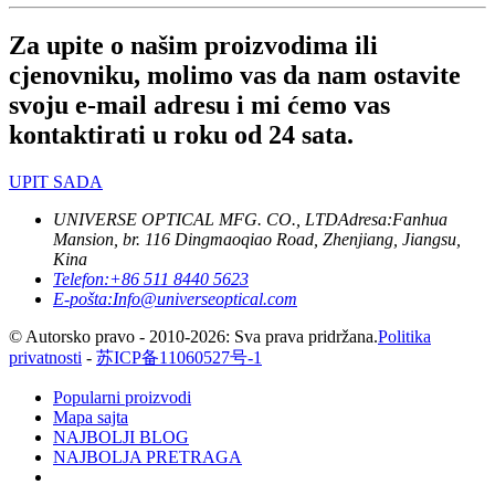
Za upite o našim proizvodima ili
cjenovniku, molimo vas da nam ostavite
svoju e-mail adresu i mi ćemo vas
kontaktirati u roku od 24 sata.
UPIT SADA
UNIVERSE OPTICAL MFG. CO., LTD
Adresa:
Fanhua
Mansion, br. 116 Dingmaoqiao Road, Zhenjiang, Jiangsu,
Kina
Telefon:
+86 511 8440 5623
E-pošta:
Info@universeoptical.com
© Autorsko pravo - 2010-2026: Sva prava pridržana.
Politika
privatnosti
-
苏ICP备11060527号-1
Popularni proizvodi
Mapa sajta
NAJBOLJI BLOG
NAJBOLJA PRETRAGA