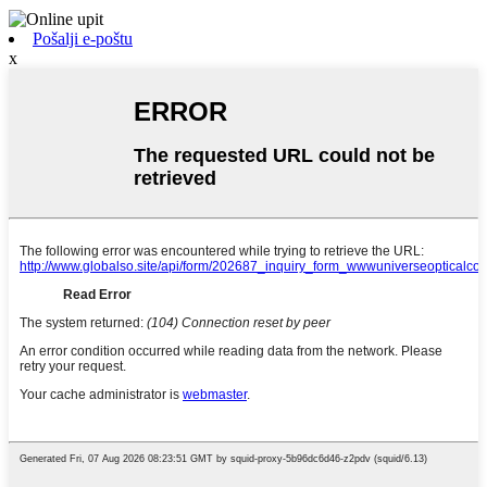
Pošalji e-poštu
x