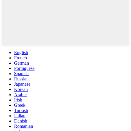
English
French
German
Portuguese
Spanish
Russian
Japanese
Korean
Arabic
Irish
Greek
Turkish
Italian
Danish
Romanian