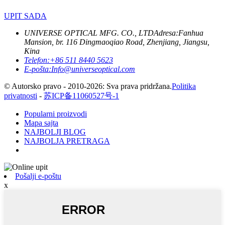
UPIT SADA
UNIVERSE OPTICAL MFG. CO., LTD
Adresa:
Fanhua
Mansion, br. 116 Dingmaoqiao Road, Zhenjiang, Jiangsu,
Kina
Telefon:
+86 511 8440 5623
E-pošta:
Info@universeoptical.com
© Autorsko pravo - 2010-2026: Sva prava pridržana.
Politika
privatnosti
-
苏ICP备11060527号-1
Popularni proizvodi
Mapa sajta
NAJBOLJI BLOG
NAJBOLJA PRETRAGA
Pošalji e-poštu
x