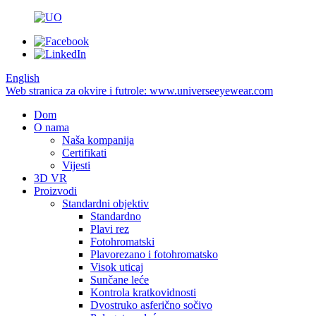
English
Web stranica za okvire i futrole: www.universeeyewear.com
Dom
O nama
Naša kompanija
Certifikati
Vijesti
3D VR
Proizvodi
Standardni objektiv
Standardno
Plavi rez
Fotohromatski
Plavorezano i fotohromatsko
Visok uticaj
Sunčane leće
Kontrola kratkovidnosti
Dvostruko asferično sočivo