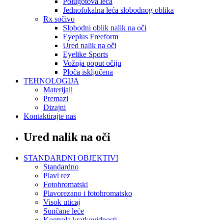
Polugotova leća
Jednofokalna leća slobodnog oblika
Rx sočivo
Slobodni oblik nalik na oči
Eyeplus Freeform
Ured nalik na oči
Eyelike Sports
Vožnja poput očiju
Ploča isključena
TEHNOLOGIJA
Materijali
Premazi
Dizajni
Kontaktirajte nas
Ured nalik na oči
STANDARDNI OBJEKTIVI
Standardno
Plavi rez
Fotohromatski
Plavorezano i fotohromatsko
Visok uticaj
Sunčane leće
Kontrola kratkovidnosti