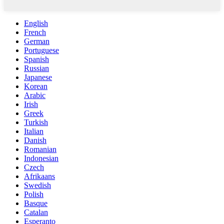
English
French
German
Portuguese
Spanish
Russian
Japanese
Korean
Arabic
Irish
Greek
Turkish
Italian
Danish
Romanian
Indonesian
Czech
Afrikaans
Swedish
Polish
Basque
Catalan
Esperanto