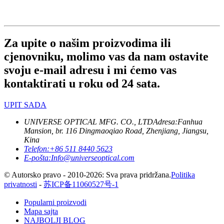
Za upite o našim proizvodima ili
cjenovniku, molimo vas da nam ostavite
svoju e-mail adresu i mi ćemo vas
kontaktirati u roku od 24 sata.
UPIT SADA
UNIVERSE OPTICAL MFG. CO., LTD
Adresa:
Fanhua
Mansion, br. 116 Dingmaoqiao Road, Zhenjiang, Jiangsu,
Kina
Telefon:
+86 511 8440 5623
E-pošta:
Info@universeoptical.com
© Autorsko pravo - 2010-2026: Sva prava pridržana.
Politika
privatnosti
-
苏ICP备11060527号-1
Popularni proizvodi
Mapa sajta
NAJBOLJI BLOG