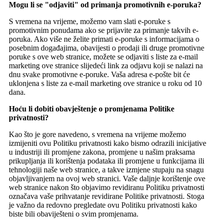
Mogu li se "odjaviti" od primanja promotivnih e-poruka?
S vremena na vrijeme, možemo vam slati e-poruke s
promotivnim ponudama ako se prijavite za primanje takvih e-
poruka. Ako više ne želite primati e-poruke s informacijama o
posebnim događajima, obavijesti o prodaji ili druge promotivne
poruke s ove web stranice, možete se odjaviti s liste za e-mail
marketing ove stranice slijedeći link za odjavu koji se nalazi na
dnu svake promotivne e-poruke. Vaša adresa e-pošte bit će
uklonjena s liste za e-mail marketing ove stranice u roku od 10
dana.
Hoću li dobiti obavještenje o promjenama Politike
privatnosti?
Kao što je gore navedeno, s vremena na vrijeme možemo
izmijeniti ovu Politiku privatnosti kako bismo odrazili inicijative
u industriji ili promjene zakona, promjene u našim praksama
prikupljanja ili korištenja podataka ili promjene u funkcijama ili
tehnologiji naše web stranice, a takve izmjene stupaju na snagu
objavljivanjem na ovoj web stranici. Vaše daljnje korištenje ove
web stranice nakon što objavimo revidiranu Politiku privatnosti
označava vaše prihvatanje revidirane Politike privatnosti. Stoga
je važno da redovno pregledate ovu Politiku privatnosti kako
biste bili obaviješteni o svim promjenama.