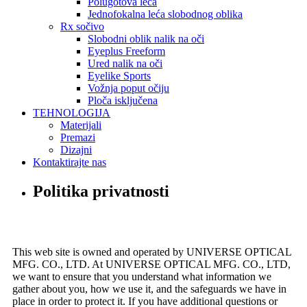
Polugotova leća
Jednofokalna leća slobodnog oblika
Rx sočivo
Slobodni oblik nalik na oči
Eyeplus Freeform
Ured nalik na oči
Eyelike Sports
Vožnja poput očiju
Ploča isključena
TEHNOLOGIJA
Materijali
Premazi
Dizajni
Kontaktirajte nas
Politika privatnosti
This web site is owned and operated by UNIVERSE OPTICAL
MFG. CO., LTD. At UNIVERSE OPTICAL MFG. CO., LTD,
we want to ensure that you understand what information we
gather about you, how we use it, and the safeguards we have in
place in order to protect it. If you have additional questions or