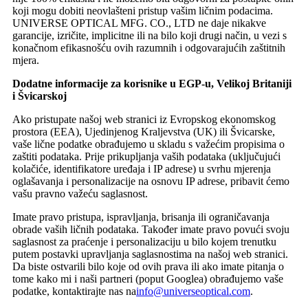
koji mogu dobiti neovlašteni pristup vašim ličnim podacima.
UNIVERSE OPTICAL MFG. CO., LTD ne daje nikakve
garancije, izričite, implicitne ili na bilo koji drugi način, u vezi s
konačnom efikasnošću ovih razumnih i odgovarajućih zaštitnih
mjera.
Dodatne informacije za korisnike u EGP-u, Velikoj Britaniji
i Švicarskoj
Ako pristupate našoj web stranici iz Evropskog ekonomskog
prostora (EEA), Ujedinjenog Kraljevstva (UK) ili Švicarske,
vaše lične podatke obrađujemo u skladu s važećim propisima o
zaštiti podataka. Prije prikupljanja vaših podataka (uključujući
kolačiće, identifikatore uređaja i IP adrese) u svrhu mjerenja
oglašavanja i personalizacije na osnovu IP adrese, pribavit ćemo
vašu pravno važeću saglasnost.
Imate pravo pristupa, ispravljanja, brisanja ili ograničavanja
obrade vaših ličnih podataka. Također imate pravo povući svoju
saglasnost za praćenje i personalizaciju u bilo kojem trenutku
putem postavki upravljanja saglasnostima na našoj web stranici.
Da biste ostvarili bilo koje od ovih prava ili ako imate pitanja o
tome kako mi i naši partneri (poput Googlea) obrađujemo vaše
podatke, kontaktirajte nas na
info@universeoptical.com
.