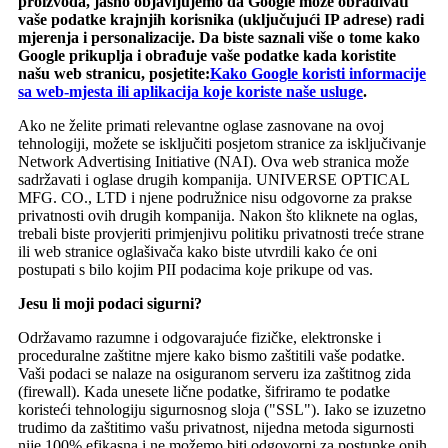
proizvoda, jasno objavljujemo da Google može obrađivati ​​
vaše podatke krajnjih korisnika (uključujući IP adrese) radi
mjerenja i personalizacije. Da biste saznali više o tome kako
Google prikuplja i obrađuje vaše podatke kada koristite
našu web stranicu, posjetite:
Kako Google koristi informacije
sa web-mjesta ili aplikacija koje koriste naše usluge
.
Ako ne želite primati relevantne oglase zasnovane na ovoj
tehnologiji, možete se isključiti posjetom stranice za isključivanje
Network Advertising Initiative (NAI). Ova web stranica može
sadržavati i oglase drugih kompanija. UNIVERSE OPTICAL
MFG. CO., LTD i njene podružnice nisu odgovorne za prakse
privatnosti ovih drugih kompanija. Nakon što kliknete na oglas,
trebali biste provjeriti primjenjivu politiku privatnosti treće strane
ili web stranice oglašivača kako biste utvrdili kako će oni
postupati s bilo kojim PII podacima koje prikupe od vas.
Jesu li moji podaci sigurni?
Održavamo razumne i odgovarajuće fizičke, elektronske i
proceduralne zaštitne mjere kako bismo zaštitili vaše podatke.
Vaši podaci se nalaze na osiguranom serveru iza zaštitnog zida
(firewall). Kada unesete lične podatke, šifriramo te podatke
koristeći tehnologiju sigurnosnog sloja ("SSL"). Iako se izuzetno
trudimo da zaštitimo vašu privatnost, nijedna metoda sigurnosti
nije 100% efikasna i ne možemo biti odgovorni za postupke onih