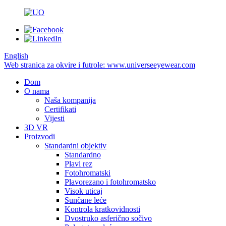
English
Web stranica za okvire i futrole: www.universeeyewear.com
Dom
O nama
Naša kompanija
Certifikati
Vijesti
3D VR
Proizvodi
Standardni objektiv
Standardno
Plavi rez
Fotohromatski
Plavorezano i fotohromatsko
Visok uticaj
Sunčane leće
Kontrola kratkovidnosti
Dvostruko asferično sočivo