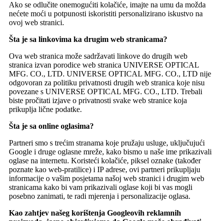
Ako se odlučite onemogućiti kolačiće, imajte na umu da možda
nećete moći u potpunosti iskoristiti personalizirano iskustvo na
ovoj web stranici.
Šta je sa linkovima ka drugim web stranicama?
Ova web stranica može sadržavati linkove do drugih web
stranica izvan porodice web stranica UNIVERSE OPTICAL
MFG. CO., LTD. UNIVERSE OPTICAL MFG. CO., LTD nije
odgovoran za politiku privatnosti drugih web stranica koje nisu
povezane s UNIVERSE OPTICAL MFG. CO., LTD. Trebali
biste pročitati izjave o privatnosti svake web stranice koja
prikuplja lične podatke.
Šta je sa online oglasima?
Partneri smo s trećim stranama koje pružaju usluge, uključujući
Google i druge oglasne mreže, kako bismo u naše ime prikazivali
oglase na internetu. Koristeći kolačiće, piksel oznake (također
poznate kao web-pratilice) i IP adrese, ovi partneri prikupljaju
informacije o vašim posjetama našoj web stranici i drugim web
stranicama kako bi vam prikazivali oglase koji bi vas mogli
posebno zanimati, te radi mjerenja i personalizacije oglasa.
Kao zahtjev našeg korištenja Googleovih reklamnih