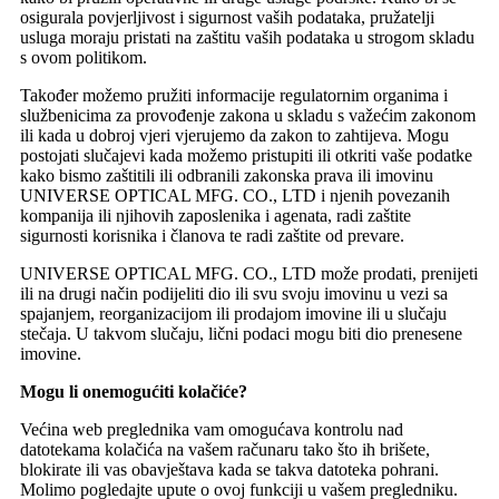
osigurala povjerljivost i sigurnost vaših podataka, pružatelji
usluga moraju pristati na zaštitu vaših podataka u strogom skladu
s ovom politikom.
Također možemo pružiti informacije regulatornim organima i
službenicima za provođenje zakona u skladu s važećim zakonom
ili kada u dobroj vjeri vjerujemo da zakon to zahtijeva. Mogu
postojati slučajevi kada možemo pristupiti ili otkriti vaše podatke
kako bismo zaštitili ili odbranili zakonska prava ili imovinu
UNIVERSE OPTICAL MFG. CO., LTD i njenih povezanih
kompanija ili njihovih zaposlenika i agenata, radi zaštite
sigurnosti korisnika i članova te radi zaštite od prevare.
UNIVERSE OPTICAL MFG. CO., LTD može prodati, prenijeti
ili na drugi način podijeliti dio ili svu svoju imovinu u vezi sa
spajanjem, reorganizacijom ili prodajom imovine ili u slučaju
stečaja. U takvom slučaju, lični podaci mogu biti dio prenesene
imovine.
Mogu li onemogućiti kolačiće?
Većina web preglednika vam omogućava kontrolu nad
datotekama kolačića na vašem računaru tako što ih brišete,
blokirate ili vas obavještava kada se takva datoteka pohrani.
Molimo pogledajte upute o ovoj funkciji u vašem pregledniku.