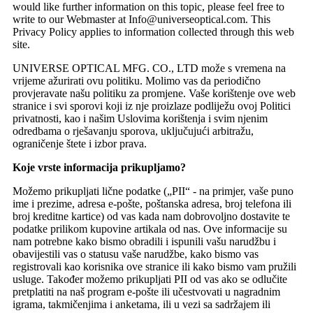
would like further information on this topic, please feel free to
write to our Webmaster at Info@universeoptical.com. This
Privacy Policy applies to information collected through this web
site.
UNIVERSE OPTICAL MFG. CO., LTD može s vremena na
vrijeme ažurirati ovu politiku. Molimo vas da periodično
provjeravate našu politiku za promjene. Vaše korištenje ove web
stranice i svi sporovi koji iz nje proizlaze podliježu ovoj Politici
privatnosti, kao i našim Uslovima korištenja i svim njenim
odredbama o rješavanju sporova, uključujući arbitražu,
ograničenje štete i izbor prava.
Koje vrste informacija prikupljamo?
Možemo prikupljati lične podatke („PII“ - na primjer, vaše puno
ime i prezime, adresa e-pošte, poštanska adresa, broj telefona ili
broj kreditne kartice) od vas kada nam dobrovoljno dostavite te
podatke prilikom kupovine artikala od nas. Ove informacije su
nam potrebne kako bismo obradili i ispunili vašu narudžbu i
obavijestili vas o statusu vaše narudžbe, kako bismo vas
registrovali kao korisnika ove stranice ili kako bismo vam pružili
usluge. Također možemo prikupljati PII od vas ako se odlučite
pretplatiti na naš program e-pošte ili učestvovati u nagradnim
igrama, takmičenjima i anketama, ili u vezi sa sadržajem ili