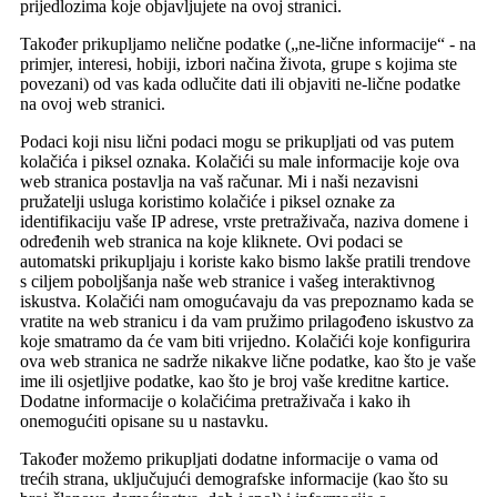
prijedlozima koje objavljujete na ovoj stranici.
Također prikupljamo nelične podatke („ne-lične informacije“ - na
primjer, interesi, hobiji, izbori načina života, grupe s kojima ste
povezani) od vas kada odlučite dati ili objaviti ne-lične podatke
na ovoj web stranici.
Podaci koji nisu lični podaci mogu se prikupljati od vas putem
kolačića i piksel oznaka. Kolačići su male informacije koje ova
web stranica postavlja na vaš računar. Mi i naši nezavisni
pružatelji usluga koristimo kolačiće i piksel oznake za
identifikaciju vaše IP adrese, vrste pretraživača, naziva domene i
određenih web stranica na koje kliknete. Ovi podaci se
automatski prikupljaju i koriste kako bismo lakše pratili trendove
s ciljem poboljšanja naše web stranice i vašeg interaktivnog
iskustva. Kolačići nam omogućavaju da vas prepoznamo kada se
vratite na web stranicu i da vam pružimo prilagođeno iskustvo za
koje smatramo da će vam biti vrijedno. Kolačići koje konfigurira
ova web stranica ne sadrže nikakve lične podatke, kao što je vaše
ime ili osjetljive podatke, kao što je broj vaše kreditne kartice.
Dodatne informacije o kolačićima pretraživača i kako ih
onemogućiti opisane su u nastavku.
Također možemo prikupljati dodatne informacije o vama od
trećih strana, uključujući demografske informacije (kao što su