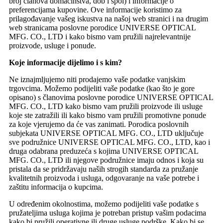
broj članova domaćinstva, dob i spol) i informacije o
preferencijama kupovine. Ove informacije koristimo za
prilagođavanje vašeg iskustva na našoj web stranici i na drugim
web stranicama poslovne porodice UNIVERSE OPTICAL
MFG. CO., LTD i kako bismo vam pružili najrelevantnije
proizvode, usluge i ponude.
Koje informacije dijelimo i s kim?
Ne iznajmljujemo niti prodajemo vaše podatke vanjskim
trgovcima. Možemo podijeliti vaše podatke (kao što je gore
opisano) s članovima poslovne porodice UNIVERSE OPTICAL
MFG. CO., LTD kako bismo vam pružili proizvode ili usluge
koje ste zatražili ili kako bismo vam pružili promotivne ponude
za koje vjerujemo da će vas zanimati. Porodica poslovnih
subjekata UNIVERSE OPTICAL MFG. CO., LTD uključuje
sve podružnice UNIVERSE OPTICAL MFG. CO., LTD, kao i
druga odabrana preduzeća s kojima UNIVERSE OPTICAL
MFG. CO., LTD ili njegove podružnice imaju odnos i koja su
pristala da se pridržavaju naših strogih standarda za pružanje
kvalitetnih proizvoda i usluga, odgovaranje na vaše potrebe i
zaštitu informacija o kupcima.
U određenim okolnostima, možemo podijeliti vaše podatke s
pružateljima usluga kojima je potreban pristup vašim podacima
kako bi pružili operativne ili druge usluge podrške. Kako bi se