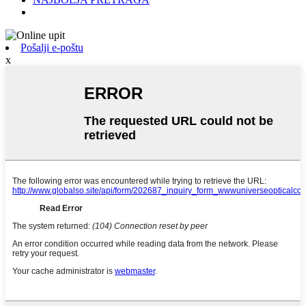
Pošalji e-poštu
x