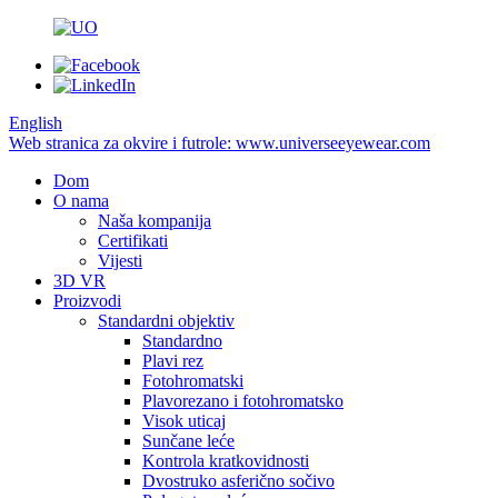
English
Web stranica za okvire i futrole: www.universeeyewear.com
Dom
O nama
Naša kompanija
Certifikati
Vijesti
3D VR
Proizvodi
Standardni objektiv
Standardno
Plavi rez
Fotohromatski
Plavorezano i fotohromatsko
Visok uticaj
Sunčane leće
Kontrola kratkovidnosti
Dvostruko asferično sočivo