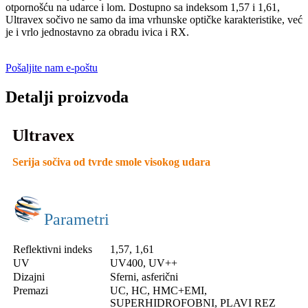
otpornošću na udarce i lom. Dostupno sa indeksom 1,57 i 1,61,
Ultravex sočivo ne samo da ima vrhunske optičke karakteristike, već
je i vrlo jednostavno za obradu ivica i RX.
Pošaljite nam e-poštu
Detalji proizvoda
Ultravex
Serija sočiva od tvrde smole visokog udara
Parametri
Reflektivni indeks
1,57, 1,61
UV
UV400, UV++
Dizajni
Sferni, asferični
Premazi
UC, HC, HMC+EMI,
SUPERHIDROFOBNI, PLAVI REZ