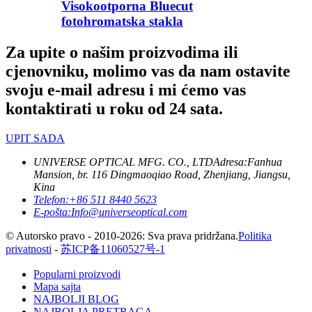
Visokootporna Bluecut
fotohromatska stakla
Za upite o našim proizvodima ili
cjenovniku, molimo vas da nam ostavite
svoju e-mail adresu i mi ćemo vas
kontaktirati u roku od 24 sata.
UPIT SADA
UNIVERSE OPTICAL MFG. CO., LTD
Adresa:
Fanhua
Mansion, br. 116 Dingmaoqiao Road, Zhenjiang, Jiangsu,
Kina
Telefon:
+86 511 8440 5623
E-pošta:
Info@universeoptical.com
© Autorsko pravo - 2010-2026: Sva prava pridržana.
Politika
privatnosti
-
苏ICP备11060527号-1
Popularni proizvodi
Mapa sajta
NAJBOLJI BLOG
NAJBOLJA PRETRAGA