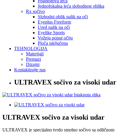
Polugotova leća
Jednofokalna leća slobodnog oblika
Rx sočivo
Slobodni oblik nalik na oči
Eyeplus Freeform
Ured nalik na oči
Eyelike Sports
Vožnja poput očiju
Ploča isključena
TEHNOLOGIJA
Materijali
Premazi
Dizajni
Kontaktirajte nas
ULTRAVEX sočivo za visoki udar
ULTRAVEX sočivo za visoki udar
ULTRAVEX je specijalno tvrdo smolno sočivo sa odličnom